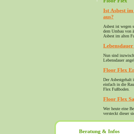
Floor Flex
Ist Asbest i
aus?
Asbest ist wegen 
dem Umbau von ält
Asbest im alten F
Lebensdauer 
Nun sind inzwisch
Lebensdauer angel
Floor Flex E
Der Asbestgehalt i
einfach in die Ra
Flex Fußboden.
Floor Flex S
Wer heute eine Be
versteckt dieser 
Beratung & Infos