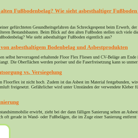
m alten Fußbodenbelag? Wie sieht asbesthaltiger Fußboden 
seiner gefürchteten Gesundheitsgefahren das Schreckgespenst beim Erwerb, der
eren Bestandsbauten. Beim Blick auf den alten Fußboden stellen sich viele die
ußbodenbelag? Wie sieht asbesthaltiger Fußboden eigentlich aus?
von asbesthaltigem Bodenbelag und Asbestprodukten
en selbst hervorragend erhaltende Floor Flex Fliesen und CV-Beläge am Ende 
angt. Die Oberflächen werden poröser und die Faserfreisetzung kann so unmerk
ntsorgung vs. Versiegelung
n Floorflex ist nicht hoch. Zudem ist das Asbest im Material festgebunden, wird
umluft freigesetzt. Gefährlicher wird unter Umständen der verwendete Kleber f
anierung
standsimmobilie erwirbt, zieht bei der dann fälligen Sanierung selten an Asbest
sich oft gerade in Wand- oder Fußbelägen, die im Zuge einer Sanierung entfernt